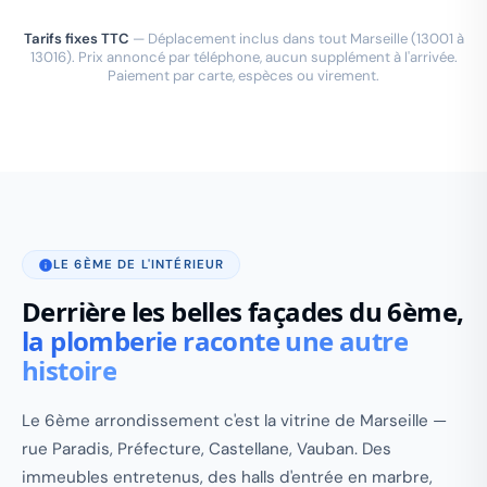
Tarifs fixes TTC
— Déplacement inclus dans tout Marseille (13001 à
13016). Prix annoncé par téléphone, aucun supplément à l'arrivée.
Paiement par carte, espèces ou virement.
LE 6ÈME DE L'INTÉRIEUR
Derrière les belles façades du 6ème,
la plomberie raconte une autre
histoire
Le 6ème arrondissement c'est la vitrine de Marseille —
rue Paradis, Préfecture, Castellane, Vauban. Des
immeubles entretenus, des halls d'entrée en marbre,