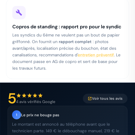
Copros de standing : rapport pro pour le syndic
Les syndics du 6ème ne veulent pas un bout de papier
griffonné. On fournit un
rapport complet
: photos
avant/après, localisation précise du bouchon, état des
canalisations, recommandations d'
entretien préventif
. Le
document passe en AG de copro et sert de base pour
les travaux futurs.
5
Voir tous les avis
4 avis vérifiés Google
Le prix ne bouge pas
1
Le montant est annoncé au téléphone avant que le
technicien parte. 149 € le débouchage manuel, 219 € le