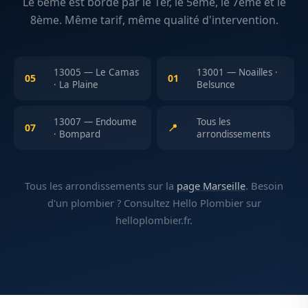
Le 6ème est bordé par le 1er, le 5ème, le 7ème et le
8ème. Même tarif, même qualité d'intervention.
13005 — Le Camas
13001 — Noailles ·
05
01
· La Plaine
Belsunce
13007 — Endoume
Tous les
07
📍
· Bompard
arrondissements
Tous les arrondissements sur la
page Marseille
. Besoin
d'un plombier ? Consultez Hello Plombier sur
helloplombier.fr.