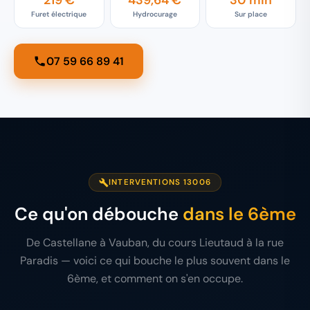
219 €
439,64 €
30 min
Furet électrique
Hydrocurage
Sur place
07 59 66 89 41
INTERVENTIONS 13006
Ce qu'on débouche
dans le 6ème
De Castellane à Vauban, du cours Lieutaud à la rue
Paradis — voici ce qui bouche le plus souvent dans le
6ème, et comment on s'en occupe.