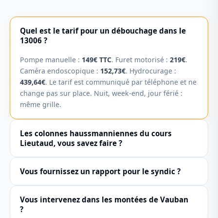
Quel est le tarif pour un débouchage dans le
13006 ?
Pompe manuelle :
149€ TTC
. Furet motorisé :
219€
.
Caméra endoscopique :
152,73€
. Hydrocurage :
439,64€
. Le tarif est communiqué par téléphone et ne
change pas sur place. Nuit, week-end, jour férié :
même grille.
Les colonnes haussmanniennes du cours
Lieutaud, vous savez faire ?
Oui. Des colonnes en fonte de 6 à 7 étages, on en
Vous fournissez un rapport pour le syndic ?
cure chaque semaine dans le 6ème. On calibre la
pression au matériau — pas de jet agressif sur de la
Oui, systématiquement pour les interventions en
fonte centenaire. Le curage se fait depuis le regard
Vous intervenez dans les montées de Vauban
parties communes.
Photos, localisation du bouchon,
en sous-sol, sans entrer dans les appartements.
?
état des canalisations, recommandations.
Le