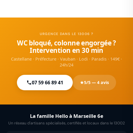
URGENCE DANS LE 13006 ?
WC bloqué, colonne engorgée ?
Intervention en 30 min
Castellane · Préfecture · Vauban · Lodi · Paradis · 149€ ·
24h/24
07 59 66 89 41
5/5 — 4 avis
La famille Hello à Marseille 6e
Un réseau d'artisans spécialisés, certifiés et locaux dans le 13002