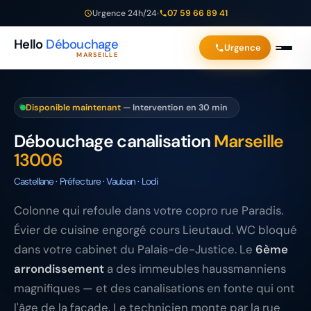
Urgence 24h/24
07 59 66 89 41
Hello
Débouchage
Urgence
MARSEILLE
Disponible maintenant
— Intervention en 30 min
Débouchage canalisation
Marseille
13006
Castellane · Préfecture · Vauban · Lodi
Colonne qui refoule dans votre copro rue Paradis.
Évier de cuisine engorgé cours Lieutaud. WC bloqué
dans votre cabinet du Palais-de-Justice. Le
6ème
arrondissement
a des immeubles haussmanniens
magnifiques — et des canalisations en fonte qui ont
l'âge de la façade. Le technicien monte par la rue