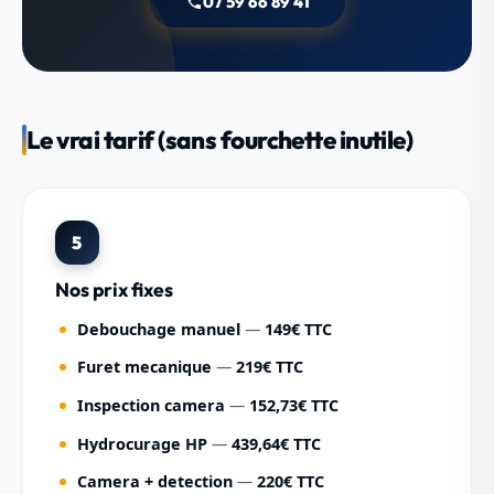
07 59 66 89 41
Le vrai tarif (sans fourchette inutile)
5
Nos prix fixes
Debouchage manuel
—
149€ TTC
Furet mecanique
—
219€ TTC
Inspection camera
—
152,73€ TTC
Hydrocurage HP
—
439,64€ TTC
Camera + detection
—
220€ TTC